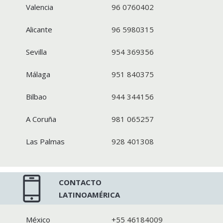
Valencia
96 0760402
Alicante
96 5980315
Sevilla
954 369356
Málaga
951 840375
Bilbao
944 344156
A Coruña
981 065257
Las Palmas
928 401308
CONTACTO
LATINOAMÉRICA
México
+55 46184009