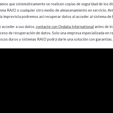
os que sistemáticamente se realicen copias de seguridad de los di
tema RAID o cualquier otro medio de almacenamiento en servicio. Ant
ía imprevista podremos así recuperar datos al acceder al sistema de 
e acceder a sus datos,
contacte con Ondata International
antes de in
ceso de recuperación de datos. Solo una empresa especializada en r
iscos duros y sistemas RAID podrá darle una solución con garantías.