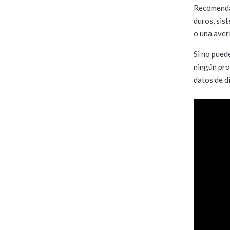
Recomendam
duros, sis
o una aver
Si no pued
ningún pro
datos de d