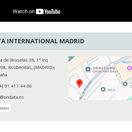
A INTERNATIONAL MADRID
a de Bruselas 36, 1º izq
108
,
Alcobendas
, (
MADRID
),
aña
4) 91 417 44 68
o@ondata.es
rario