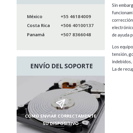
Sin embargo
funcionami
México
+55 46184009
corrección
Costa Rica
+506 40100137
electrónic
Panamá
+507 8366048
de ayuda p
Los equipo
tensión, g
indebidos,
ENVÍO DEL SOPORTE
La de recu
CÓMO ENVIAR CORRECTAMENTE
SU DISPOSITIVO