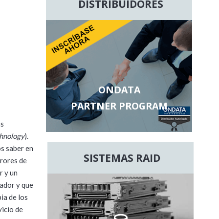
DISTRIBUIDORES
ONDATA
PARTNER PROGRAM
as
chnology
).
s saber en
SISTEMAS RAID
rrores de
r y un
ador y que
pia de los
vicio de