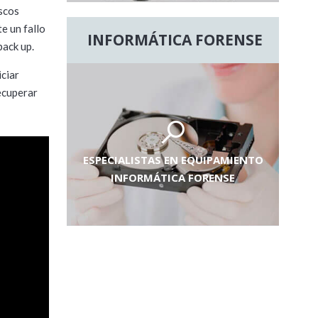
scos
e un fallo
INFORMÁTICA FORENSE
back up.
iciar
ecuperar
ESPECIALISTAS EN EQUIPAMIENTO
INFORMÁTICA FORENSE