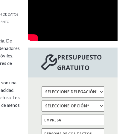
n de datos
iento
ia. De
rdenadores
óviles,
PRESUPUESTO
res de
GRATUITO
s son una
pacidad.
ectura. Los
a de menos