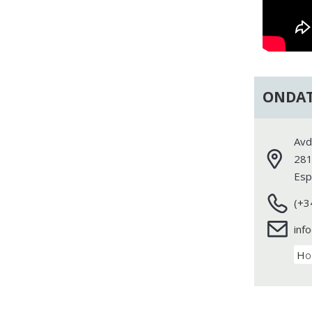
ONDAT
Avd
28
Esp
(+3
inf
Ho