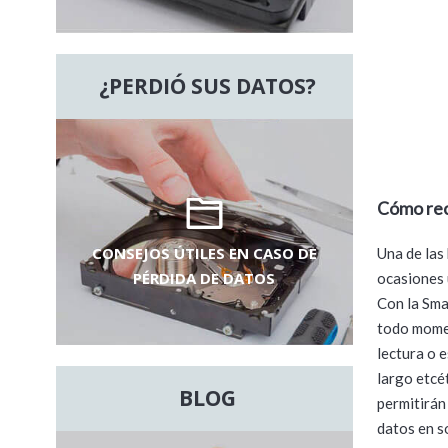
¿PERDIÓ SUS DATOS?
Cómo rec
CONSEJOS ÚTILES EN CASO DE
Una de las
PÉRDIDA DE DATOS
ocasiones 
Con la Sma
todo momen
lectura o e
largo etcé
BLOG
permitirán 
datos en s