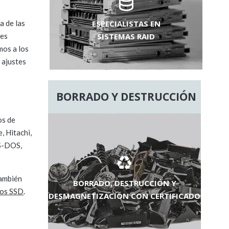
ESPECIALISTAS EN
a de las
SISTEMAS RAID
tes
mos a los
 ajustes
BORRADO Y DESTRUCCIÓN
os de
, Hitachi,
MS-DOS,
También
BORRADO, DESTRUCCIÓN Y
cos SSD
.
DESMAGNETIZACIÓN CON CERTIFICADO