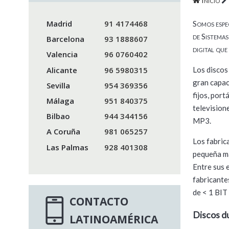
Madrid
91 4174468
Somos espec
de Sistema
Barcelona
93 1888607
digital que
Valencia
96 0760402
Alicante
96 5980315
Los discos
gran capac
Sevilla
954 369356
fijos, por
Málaga
951 840375
television
Bilbao
944 344156
MP3.
A Coruña
981 065257
Los fabric
Las Palmas
928 401308
pequeña ma
Entre sus e
fabricante
de < 1 BIT
CONTACTO
Discos d
LATINOAMÉRICA