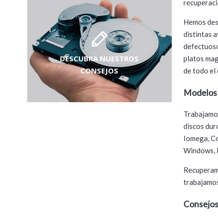
recuperaci
Hemos desa
distintas 
defectuoso
DESCUBRA NUESTROS
platos mag
CONSEJOS
de todo el 
Modelos 
Trabajamos
discos dur
Iomega, Co
Windows, M
Recuperamo
trabajamos
Consejo